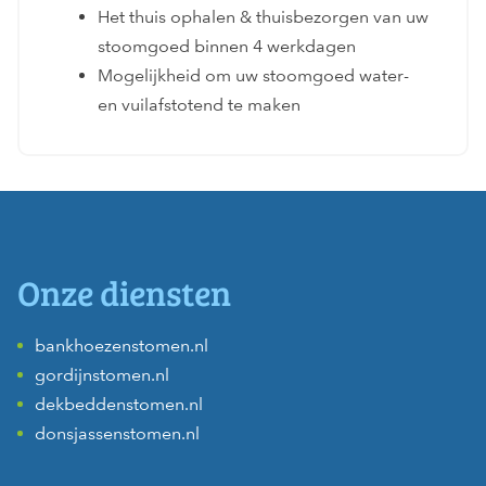
Het thuis ophalen & thuisbezorgen van uw
stoomgoed binnen 4 werkdagen
Mogelijkheid om uw stoomgoed water-
en vuilafstotend te maken
Onze diensten
bankhoezenstomen.nl
gordijnstomen.nl
dekbeddenstomen.nl
donsjassenstomen.nl