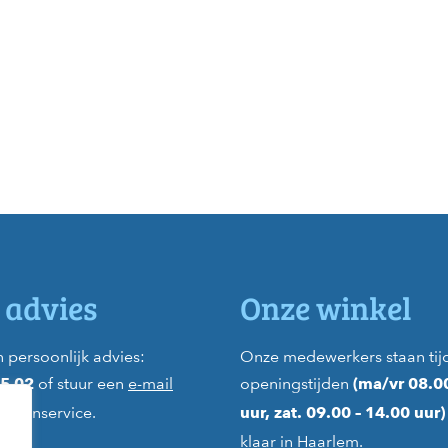
 advies
Onze winkel
 persoonlijk advies:
Onze medewerkers staan tij
of stuur een
e-mail
openingstijden
45 02
(ma/vr 08.0
lantenservice.
uur, zat. 09.00 – 14.00 uur
klaar in
Haarlem
.