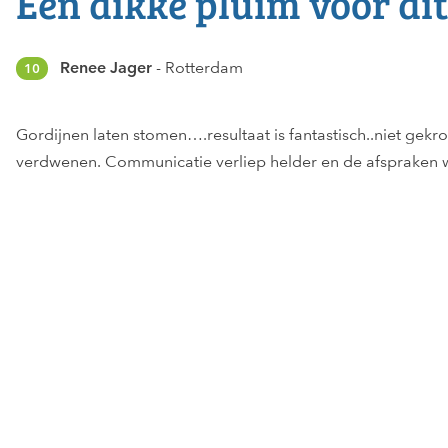
Een dikke pluim voor dit
Renee Jager
Rotterdam
10
Gordijnen laten stomen….resultaat is fantastisch..niet gek
verdwenen. Communicatie verliep helder en de afspraken w
Bericht
navigatie