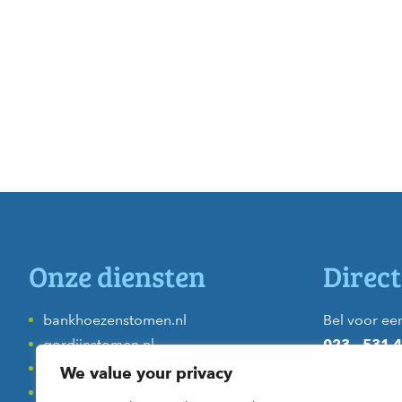
Onze diensten
Direct
bankhoezenstomen.nl
Bel voor een
gordijnstomen.nl
023 – 531 
dekbeddenstomen.nl
naar onze k
We value your privacy
donsjassenstomen.nl