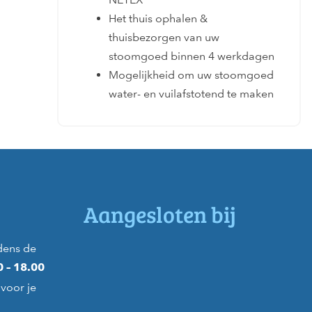
Het thuis ophalen &
thuisbezorgen van uw
stoomgoed binnen 4 werkdagen
Mogelijkheid om uw stoomgoed
water- en vuilafstotend te maken
Aangesloten bij
dens de
0 – 18.00
voor je
)