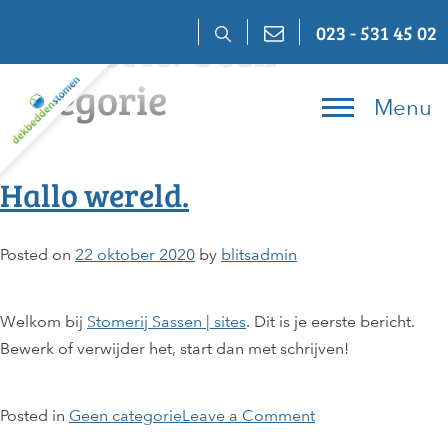
Skip
023 - 531 45 02
Categorie:
Geen
to
content
categorie
Menu
Hallo wereld.
Posted on
22 oktober 2020
by
blitsadmin
Welkom bij
Stomerij Sassen | sites
. Dit is je eerste bericht.
Bewerk of verwijder het, start dan met schrijven!
on
Posted in
Geen categorie
Leave a Comment
Hallo